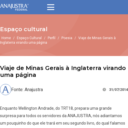
Espaço cultural
Home
/
Espaço Cultural
/
Perfil
/
Poesia
/
Viaje de Minas Gerais à
Inglaterra virando uma página
Viaje de Minas Gerais à Inglaterra virando
uma página
Fonte: Anajustra
31/07/2014
Enquanto Wellington Andrade, do TRT18, prepara uma grande
surpresa para todos os servidores da ANAJUSTRA, nós adiantamos
um pouquinho do que ele trará em seu segundo livro, do qual falamos