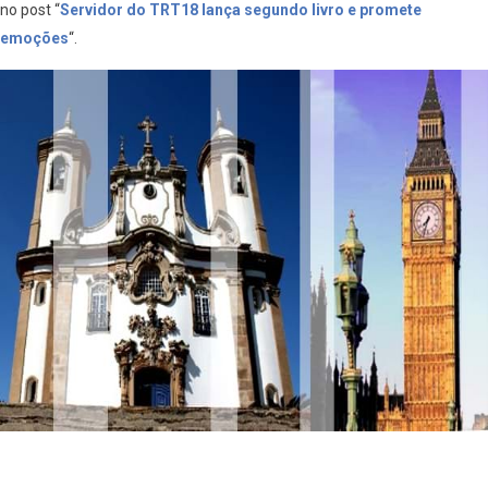
no post “
Servidor do TRT18 lança segundo livro e promete
emoções
“.