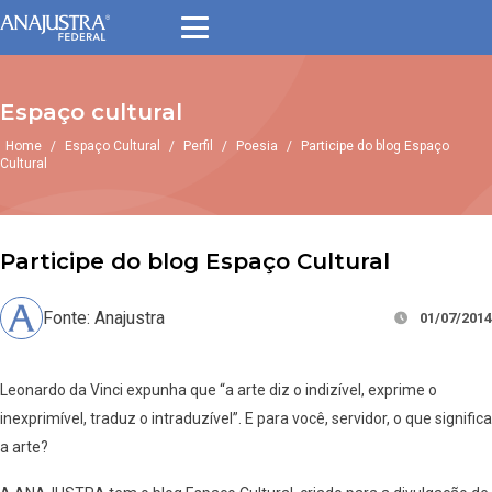
Espaço cultural
Home
/
Espaço Cultural
/
Perfil
/
Poesia
/
Participe do blog Espaço
Cultural
Participe do blog Espaço Cultural
Fonte: Anajustra
01/07/2014
Leonardo da Vinci expunha que “a arte diz o indizível, exprime o
inexprimível, traduz o intraduzível”. E para você, servidor, o que significa
a arte?