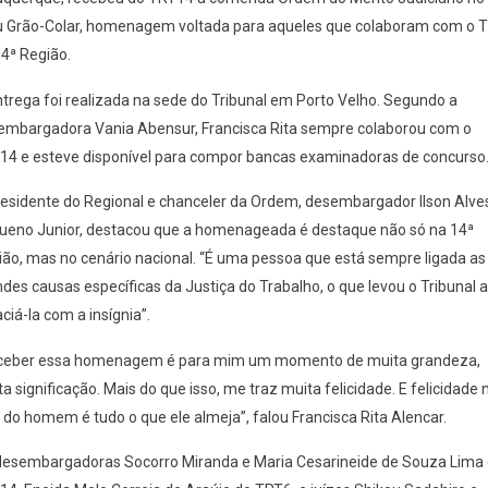
u Grão-Colar, homenagem voltada para aqueles que colaboram com o 
4ª Região.
trega foi realizada na sede do Tribunal em Porto Velho. Segundo a
embargadora Vania Abensur, Francisca Rita sempre colaborou com o
14 e esteve disponível para compor bancas examinadoras de concurso
residente do Regional e chanceler da Ordem, desembargador Ilson Alve
ueno Junior, destacou que a homenageada é destaque não só na 14ª
ião, mas no cenário nacional. “É uma pessoa que está sempre ligada as
des causas específicas da Justiça do Trabalho, o que levou o Tribunal a
ciá-la com a insígnia”.
ceber essa homenagem é para mim um momento de muita grandeza,
a significação. Mais do que isso, me traz muita felicidade. E felicidade 
 do homem é tudo o que ele almeja”, falou Francisca Rita Alencar.
desembargadoras Socorro Miranda e Maria Cesarineide de Souza Lima