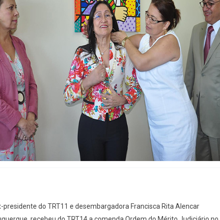
x-presidente do TRT11 e desembargadora Francisca Rita Alencar
uquerque, recebeu do TRT14 a comenda Ordem do Mérito Judiciário no