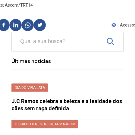
te: Ascom/TRT14
Acessos
Últimas notícias
DIA DO VIRA-LATA
J.C Ramos celebra a beleza e a lealdade dos
cães sem raça definida
O BRILHO DA ESTRELINHA MARROM