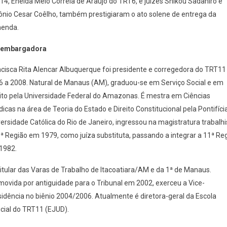
4, Eneida Melo Correia de Araújo do TRT6, e juízes Shikou Sadahiro e
ônio Cesar Coêlho, também prestigiaram o ato solene de entrega da
enda.
embargadora
ncisca Rita Alencar Albuquerque foi presidente e corregedora do TRT11
6 a 2008. Natural de Manaus (AM), graduou-se em Serviço Social e em
eito pela Universidade Federal do Amazonas. É mestra em Ciências
dicas na área de Teoria do Estado e Direito Constitucional pela Pontifíci
ersidade Católica do Rio de Janeiro, ingressou na magistratura trabalhi
ª Região em 1979, como juíza substituta, passando a integrar a 11ª Re
1982.
titular das Varas de Trabalho de Itacoatiara/AM e da 1ª de Manaus.
movida por antiguidade para o Tribunal em 2002, exerceu a Vice-
idência no biênio 2004/2006. Atualmente é diretora-geral da Escola
cial do TRT11 (EJUD).