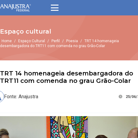
Espaço cultural
Home
/
Espaço Cultural
/
Perfil
/
Poesia
/
TRT 14 homenageia
desembargadora do TRT11 com comenda no grau Grão-Colar
TRT 14 homenageia desembargadora do
TRT11 com comenda no grau Grão-Colar
Fonte: Anajustra
25/06/