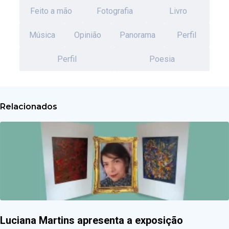
Feito a mão
Fotografia
Livro
Música
Opinião
Panorama
Perfil
Perfil
Poesia
Relacionados
Luciana Martins apresenta a exposição