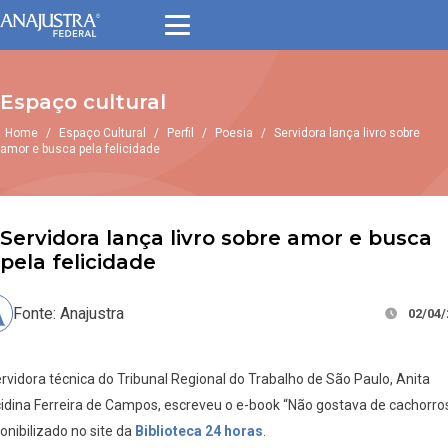
Espaço cultural
Home
/
Espaço Cultural
/
Perfil
/
Poesia
/
Servidora lança livro sobre
amor e busca pela felicidade
Servidora lança livro sobre amor e busca
pela felicidade
Fonte: Anajustra
02/04/
rvidora técnica do Tribunal Regional do Trabalho de São Paulo, Anita
idina Ferreira de Campos, escreveu o e-book “Não gostava de cachorros
onibilizado no site da
Biblioteca 24 horas
.