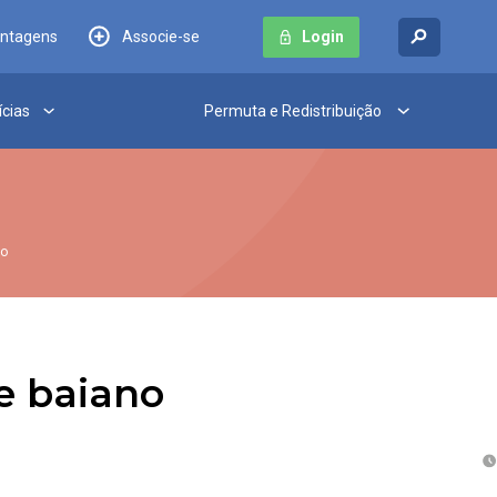
antagens
Associe-se
Login
ícias
Permuta e Redistribuição
no
e baiano