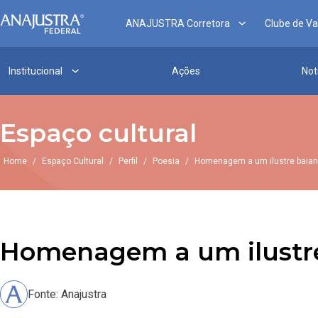
ANAJUSTRA Corretora
Clube de V
Institucional
Ações
Not
Espaço cultural
Home
/
Espaço Cultural
/
Perfil
/
Poesia
/
Homenagem a um ilustre baia
Homenagem a um ilustr
Fonte: Anajustra