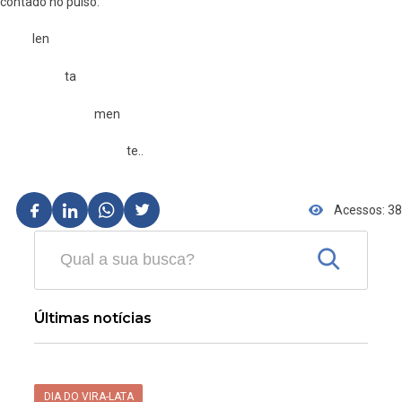
contado no pulso:
len
ta
men
te..
Acessos: 38
Últimas notícias
DIA DO VIRA-LATA