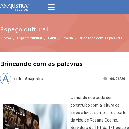
Espaço cultural
Home
/
Espaço Cultural
/
Perfil
/
Poesia
/
Brincando com as palavras
Brincando com as palavras
Fonte: Anajustra
06/06/2011
O mundo que pode ser
construído com a leitura de
livros e livros sempre fez parte
da vida de Rosane Coelho.
Servidora do TRT da 1ª Região e