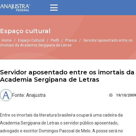
Espaço cultural
Home
/
Espaço Cultural
/
Perfil
/
Poesia
/
Servidor aposentado entre os
imortais da Academia Sergipana de Letras
Servidor aposentado entre os imortais da
Academia Sergipana de Letras
Fonte: Anajustra
19/10/2009
Entre os imortais da literatura brasileira ocupará uma cadeira da
Academia Sergipana de Letras o servidor público aposentado,
advogado e escritor Domingos Pascoal de Melo. A posse será no