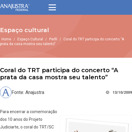
Espaço cultural
Home
/
Espaço Cultural
/
Perfil
/
Coral do TRT participa do concerto “A
prata da casa mostra seu talento”
Coral do TRT participa do concerto “A
prata da casa mostra seu talento”
Fonte: Anajustra
13/10/2009
Para encerrar a comemoração
dos 10 anos do Projeto
Judiciarte, o coral do TRT/SC