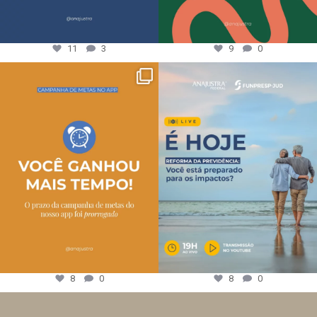
11
3
9
0
8
0
8
0