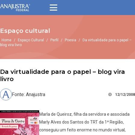
Espaço cultural
Home
/
Espaço Cultural
/
Perfil
/
Poesia
/
Da virtualidade para o papel –
blog vira livro
Da virtualidade para o papel – blog vira
livro
Fonte: Anajustra
12/12/2008
Marla de Queiroz, filha da servidora e associada
Marly Alves dos Santos do TRT da 1ª Região,
conseguiu um feito enorme no mundo virtual,