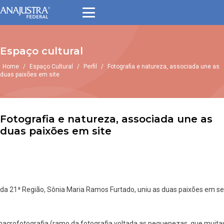
Espaço cultural
Home
/
Espaço Cultural
/
Perfil
/
Fotografia e natureza, associada une as
duas paixões em site
Fotografia e natureza, associada une as
duas paixões em site
 da 21ª Região, Sônia Maria Ramos Furtado, uniu as duas paixões em s
macrofotografia (ramo da fotografia voltada as pequenezas, que muitas