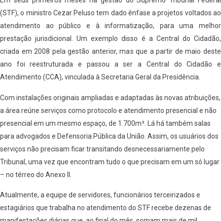
Em seus primeiros meses na gestão do Supremo Tribunal Federal
(STF), o ministro Cezar Peluso tem dado ênfase a projetos voltados ao
atendimento ao público e à informatização, para uma melhor
prestação jurisdicional. Um exemplo disso é a Central do Cidadão,
criada em 2008 pela gestão anterior, mas que a partir de maio deste
ano foi reestruturada e passou a ser a Central do Cidadão e
Atendimento (CCA), vinculada à Secretaria Geral da Presidência.
Com instalações originais ampliadas e adaptadas às novas atribuições,
a área reúne serviços como protocolo e atendimento presencial e não
presencial em um mesmo espaço, de 1.700m². Lá há também salas
para advogados e Defensoria Pública da União. Assim, os usuários dos
serviços não precisam ficar transitando desnecessariamente pelo
Tribunal, uma vez que encontram tudo o que precisam em um só lugar
– no térreo do Anexo II.
Atualmente, a equipe de servidores, funcionários terceirizados e
estagiários que trabalha no atendimento do STF recebe dezenas de
manifestações diárias que, ao final do mês, somam mais de mil