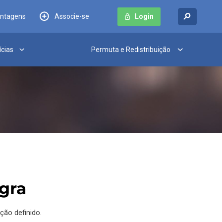
antagens
Associe-se
Login
ícias
Permuta e Redistribuição
egra
ção definido.