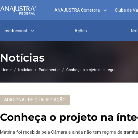
ANAJUSTRA Corretora
Clube de V
Institucional
Ações
Not
Notícias
Home
/
Notícias
/
Parlamentar
/
Conheça o projeto na íntegra
ADICIONAL DE QUALIFICAÇÃO
Conheça o projeto na ínt
Matéria foi recebida pela Câmara e ainda não tem regime de tramita