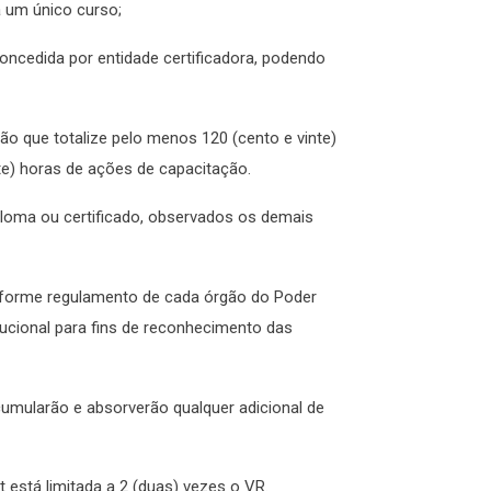
 a um único curso;
concedida por entidade certificadora, podendo
ão que totalize pelo menos 120 (cento e vinte)
nte) horas de ações de capacitação.
iploma ou certificado, observados os demais
onforme regulamento de cada órgão do Poder
itucional para fins de reconhecimento das
acumularão e absorverão qualquer adicional de
ut está limitada a 2 (duas) vezes o VR.