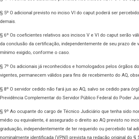
§ 5º O adicional previsto no inciso VI do caput poderá ser perceb
demais.
§ 6º Os coeficientes relativos aos incisos V e VI do caput serão vá
da conclusão da certificação, independentemente de seu prazo de va
mínimo exigido, conforme o caso.
§ 7º Os adicionais já reconhecidos e homologados pelos órgãos do 
vigentes, permanecem válidos para fins de recebimento do AQ, obs
§ 8º O servidor cedido não fará jus ao AQ, salvo se cedido para ór
Previdência Complementar do Servidor Público Federal do Poder J
§ 9º Ao ocupante do cargo de Técnico Judiciário que tenha sido no
médio ou equivalente, é assegurado o direito ao AQ previsto no inci
graduação, independentemente de ter requerido ou percebido tal a
nominalmente identificada (VPNI) prevista na redação original do § 