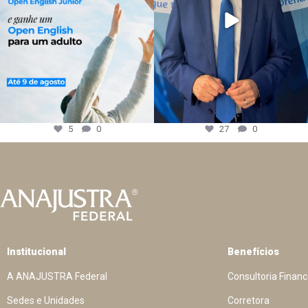
5
0
27
0
Institucional
Benefícios
A ANAJUSTRA Federal
Consultoria Financ
Sedes e Unidades
Corretora