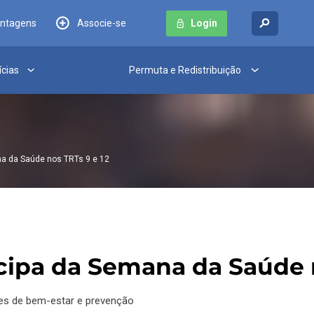
antagens
Associe-se
Login
ícias
Permuta e Redistribuição
a da Saúde nos TRTs 9 e 12
ipa da Semana da Saúde n
des de bem-estar e prevenção