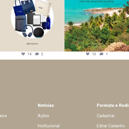
14
2
13
1
Notícias
Permuta e Redi
eira
Ações
Cadastrar
Institucional
Editar Cadastro