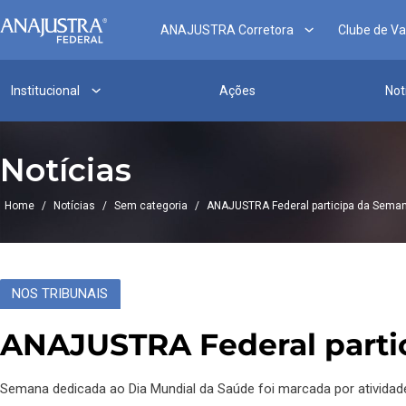
ANAJUSTRA Corretora
Clube de V
Institucional
Ações
Not
Notícias
Home
/
Notícias
/
Sem categoria
/
ANAJUSTRA Federal participa da Seman
NOS TRIBUNAIS
ANAJUSTRA Federal partic
Semana dedicada ao Dia Mundial da Saúde foi marcada por ativida