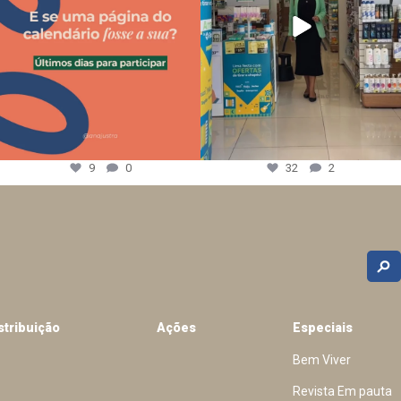
9
0
32
2
stribuição
Ações
Especiais
Bem Viver
Revista Em pauta