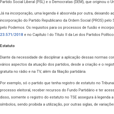
Partido Social Liberal (PSL) e o Democratas (DEM), que originou o Un
Já na incorporação, uma legenda é absorvida por outra, deixando aq
incorporação do Partido Republicano da Ordem Social (PROS) pelo So
pelo Podemos. Os requisitos para os processos de fusão e incorp
23.571/2018
e no Capítulo I do Título II da Lei dos Partidos Político
Estatuto
Diante da necessidade de disciplinar a aplicação dessas normas cons
vários aspectos da atuação dos partidos, desde a criação e o regi
gratuita no rádio e na TV, além da filiação partidária.
Por exemplo, só o partido que tenha registro de estatuto no Tribunal
processo eleitoral, receber recursos do Fundo Partidário e ter aces
disso, somente o registro do estatuto no TSE assegura à legenda a
símbolos, sendo proibida a utilização, por outras siglas, de variaçõ