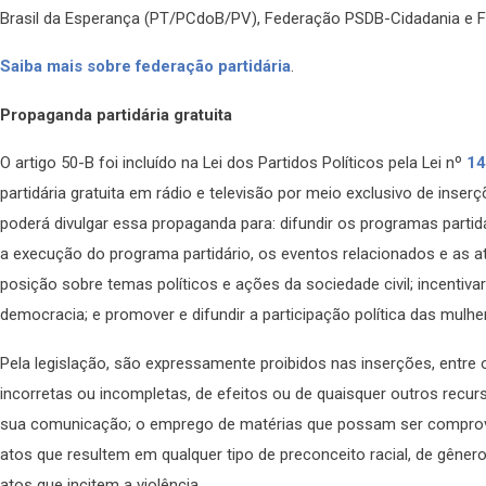
Brasil da Esperança (PT/PCdoB/PV), Federação PSDB-Cidadania e 
Saiba mais sobre federação partidária
.
Propaganda partidária gratuita
O artigo 50-B foi incluído na Lei dos Partidos Políticos pela Lei nº
14
partidária gratuita em rádio e televisão por meio exclusivo de inser
poderá divulgar essa propaganda para: difundir os programas partid
a execução do programa partidário, os eventos relacionados e as at
posição sobre temas políticos e ações da sociedade civil; incentivar
democracia; e promover e difundir a participação política das mulh
Pela legislação, são expressamente proibidos nas inserções, entre
incorretas ou incompletas, de efeitos ou de quaisquer outros recu
sua comunicação; o emprego de matérias que possam ser comprova
atos que resultem em qualquer tipo de preconceito racial, de gêner
atos que incitem a violência.