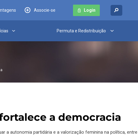
antagens
Associe-se
Login
ícias
Permuta e Redistribuição
ia
 fortalece a democracia
r a autonomia partidária e a valorização feminina na política, entr