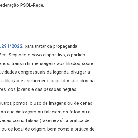
Federação PSOL-Rede.
.291/2022
, para tratar da propaganda
ções. Segundo o novo dispositivo, o partido
ários; transmitir mensagens aos filiados sobre
ividades congressuais da legenda; divulgar a
 a filiação e esclarecer o papel dos partidos na
eres, dos jovens e das pessoas negras.
 outros pontos, o uso de imagens ou de cenas
rsos que distorçam ou falseiem os fatos ou a
das como falsas (fake news); a prática de
o ou de local de origem, bem como a prática de