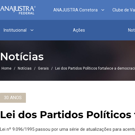
ANAJUSTRA Corretora
Clube de V
Institucional
Ações
Not
Notícias
Home
/
Notícias
/
Gerais
/
Lei dos Partidos Políticos fortalece a democrac
30 ANOS
Lei dos Partidos Políticos
Lei nº 9.096/1995 passou por uma série de atualizações para acentua