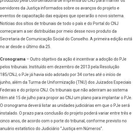
produzido pela Coordenadoria de Imprensa do CNJ para manter os
servidores da Justiça informados sobre os avanços do projeto e
eventos de capacitação das equipes que operarão o novo sistema.
Notícias dos sítios de tribunais de todo o país e do Portal do CNJ
começaram a ser distribuídas por meio desse novo produto da
Secretaria de Comunicação Social do Conselho. A primeira edição está
no ar desde o último dia 25.
Cronograma
– Outro objetivo da ação é incentivar a adoção do PJe
pelos tribunais. Instituído em dezembro de 2013 pela Resolução
185/CNJ, o PJe já havia sido adotado por 34 cortes até o início de
junho, além da Turma de Uniformização (TNU) dos Juizados Especiais
Federais e do próprio CNJ. Os tribunais que não aderiram ao sistema
têm até 15 de julho para propor ao CNJ um plano para implantar o PJe.
O cronograma deverá listar as unidades judiciárias em que o PJe será
instalado. O prazo para conclusão do projeto poderá variar entre três e
cinco anos, de acordo com o porte do tribunal, conforme previsto no
anuário estatístico do Judiciário “Justiça em Números”.