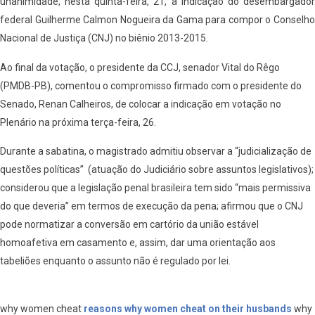
unanimidade, nesta quinta-feira, 21, a indicação do desembargador
federal Guilherme Calmon Nogueira da Gama para compor o Conselho
Nacional de Justiça (CNJ) no biênio 2013-2015.
Ao final da votação, o presidente da CCJ, senador Vital do Rêgo
(PMDB-PB), comentou o compromisso firmado com o presidente do
Senado, Renan Calheiros, de colocar a indicação em votação no
Plenário na próxima terça-feira, 26.
Durante a sabatina, o magistrado admitiu observar a “judicialização de
questões políticas” (atuação do Judiciário sobre assuntos legislativos);
considerou que a legislação penal brasileira tem sido “mais permissiva
do que deveria” em termos de execução da pena; afirmou que o CNJ
pode normatizar a conversão em cartório da união estável
homoafetiva em casamento e, assim, dar uma orientação aos
tabeliões enquanto o assunto não é regulado por lei.
why women cheat
reasons why women cheat on their husbands
why