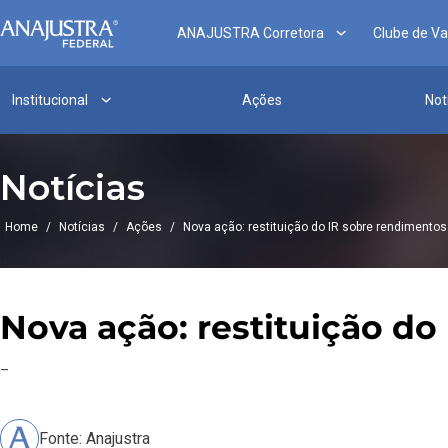
ANAJUSTRA Corretora
Clube de V
Institucional
Ações
Not
Notícias
Home
/
Notícias
/
Ações
/
Nova ação: restituição do IR sobre rendiment
Nova ação: restituição d
–
Fonte: Anajustra