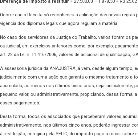
Diferença de imposto a restituir
= 27.500,00 – 1.878,50 = R$ 25.62
Ocorre que a Receita só reconheceu a aplicação das novas regras 
vigência dos diplomas legais que agora regulam a matéria.
No caso dos servidores da Justiça do Trabalho, vários foram os p
ou judicial, em exercícios anteriores como, por exemplo: pagamen
art. 22 da Lei n. 11.416/2006, valores de adicional de qualificação, G
A assessoria jurídica da ANAJUSTRA já vem, desde algum tempo, es
judicialmente com uma ação que garanta o mesmo tratamento a t
acumulada, ao menos nos últimos cinco anos, seja judicialmente, p
pequeno valor, ou administrativamente, propiciando, dessa forma, 
esses pagamentos.
Desta forma, todos os associados que perceberam valores acumulad
administrativamente, nos últimos cinco anos, poderão ingressar co
à restituição, corrigida pela SELIC, do imposto pago a maior sobr