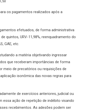
1,50
para os pagamentos realizados após a
agamentos efetuados, de forma administrativa
to de quintos, URV-11,98%, reenquadramento do
AS, GAE, etc.
tudando a matéria objetivando ingressar
odos que receberam importâncias de forma
or meio de precatórios ou requisições de
a aplicação isonômica das novas regras para
amente de exercícios anteriores, judicial ou
m essa ação de repetição de indébito visando
e esses recebimentos. As adesões podem ser