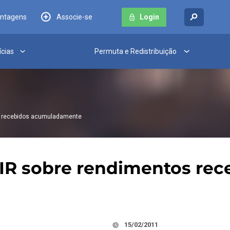
antagens
Associe-se
Login
ícias
Permuta e Redistribuição
os recebidos acumuladamente
o IR sobre rendimentos r
15/02/2011