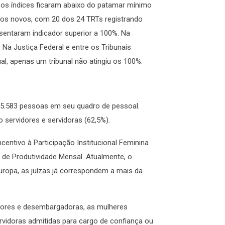
s, os índices ficaram abaixo do patamar mínimo
asos novos, com 20 dos 24 TRTs registrando
esentaram indicador superior a 100%. Na
 Na Justiça Federal e entre os Tribunais
ual, apenas um tribunal não atingiu os 100%.
435.583 pessoas em seu quadro de pessoal.
 servidores e servidoras (62,5%).
centivo à Participação Institucional Feminina
 de Produtividade Mensal. Atualmente, o
uropa, as juízas já correspondem a mais da
dores e desembargadoras, as mulheres
ervidoras admitidas para cargo de confiança ou