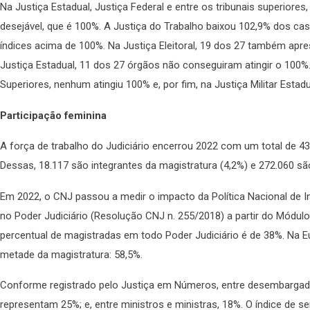
Na Justiça Estadual, Justiça Federal e entre os tribunais superiore
desejável, que é 100%. A Justiça do Trabalho baixou 102,9% dos c
índices acima de 100%. Na Justiça Eleitoral, 19 dos 27 também apr
Justiça Estadual, 11 dos 27 órgãos não conseguiram atingir o 100%.
Superiores, nenhum atingiu 100% e, por fim, na Justiça Militar Estad
Participação feminina
A força de trabalho do Judiciário encerrou 2022 com um total de 
Dessas, 18.117 são integrantes da magistratura (4,2%) e 272.060 são
Em 2022, o CNJ passou a medir o impacto da Política Nacional de In
no Poder Judiciário (Resolução CNJ n. 255/2018) a partir do Módulo
percentual de magistradas em todo Poder Judiciário é de 38%. Na E
metade da magistratura: 58,5%.
Conforme registrado pelo Justiça em Números, entre desembarga
representam 25%; e, entre ministros e ministras, 18%. O índice de s