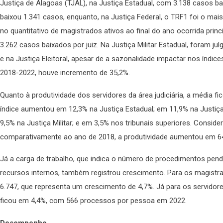
Justiça de Alagoas (TJAL), na Justiça Estadual, com 3.138 casos ba
baixou 1.341 casos, enquanto, na Justiça Federal, o TRF1 foi o mais
no quantitativo de magistrados ativos ao final do ano ocorrida prin
3.262 casos baixados por juiz. Na Justiça Militar Estadual, foram 
e na Justiça Eleitoral, apesar de a sazonalidade impactar nos índi
2018-2022, houve incremento de 35,2%.
Quanto à produtividade dos servidores da área judiciária, a média f
índice aumentou em 12,3% na Justiça Estadual; em 11,9% na Justiça
9,5% na Justiça Militar; e em 3,5% nos tribunais superiores. Consider
comparativamente ao ano de 2018, a produtividade aumentou em 6
Já a carga de trabalho, que indica o número de procedimentos pende
recursos internos, também registrou crescimento. Para os magistr
6.747, que representa um crescimento de 4,7%. Já para os servidores 
ficou em 4,4%, com 566 processos por pessoa em 2022.
Desempenho