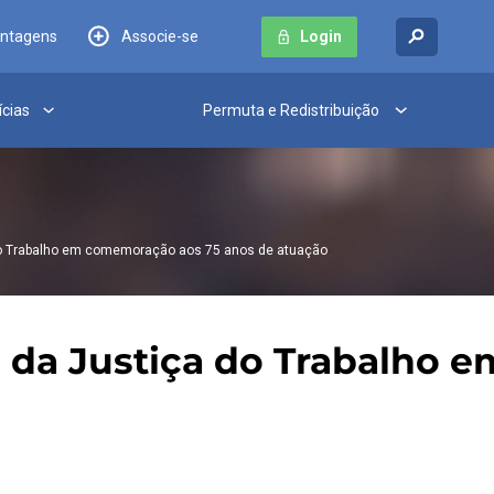
antagens
Associe-se
Login
ícias
Permuta e Redistribuição
o Trabalho em comemoração aos 75 anos de atuação
 da Justiça do Trabalho 