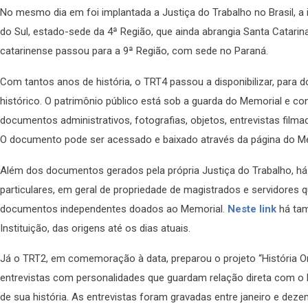
No mesmo dia em foi implantada a Justiça do Trabalho no Brasil, a 
do Sul, estado-sede da 4ª Região, que ainda abrangia Santa Catarin
catarinense passou para a 9ª Região, com sede no Paraná.
Com tantos anos de história, o TRT4 passou a disponibilizar, para d
histórico. O patrimônio público está sob a guarda do Memorial e c
documentos administrativos, fotografias, objetos, entrevistas filma
O documento pode ser acessado e baixado através da página do M
Além dos documentos gerados pela própria Justiça do Trabalho, há 
particulares, em geral de propriedade de magistrados e servidores q
documentos independentes doados ao Memorial.
Neste link
há tam
Instituição, das origens até os dias atuais.
Já o TRT2, em comemoração à data, preparou o projeto “História O
entrevistas com personalidades que guardam relação direta com o 
de sua história. As entrevistas foram gravadas entre janeiro e deze