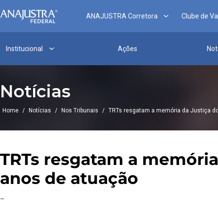
ANAJUSTRA Corretora
Clube de V
Institucional
Ações
Not
Notícias
Home
/
Notícias
/
Nos Tribunais
/
TRTs resgatam a memória da Justiça d
TRTs resgatam a memória
anos de atuação
–