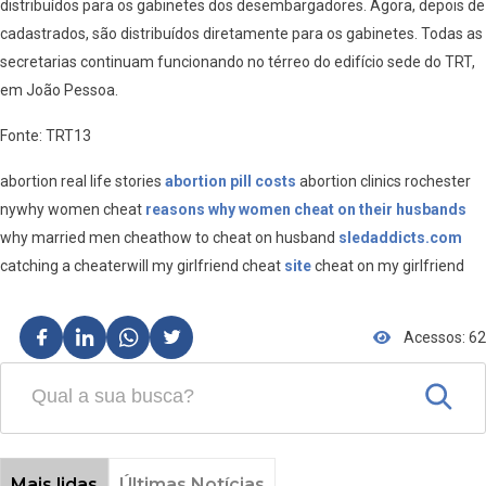
distribuídos para os gabinetes dos desembargadores. Agora, depois de
cadastrados, são distribuídos diretamente para os gabinetes. Todas as
secretarias continuam funcionando no térreo do edifício sede do TRT,
em João Pessoa.
Fonte: TRT13
abortion real life stories
abortion pill costs
abortion clinics rochester
nywhy women cheat
reasons why women cheat on their husbands
why married men cheathow to cheat on husband
sledaddicts.com
catching a cheaterwill my girlfriend cheat
site
cheat on my girlfriend
Acessos: 62
Mais lidas
Últimas Notícias