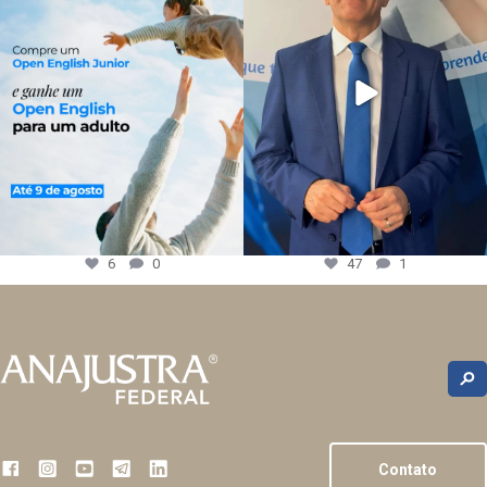
6
0
47
1
Contato