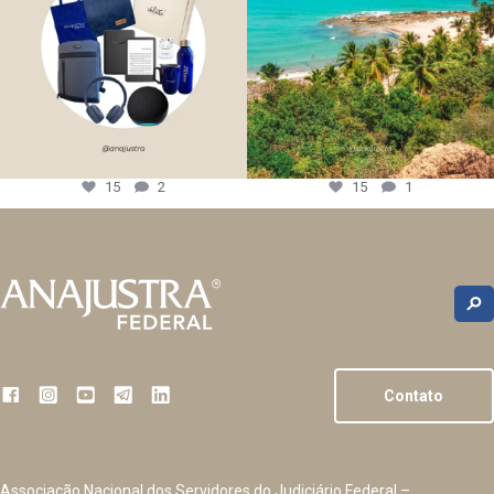
15
2
15
1
Contato
Associação Nacional dos Servidores do Judiciário Federal –