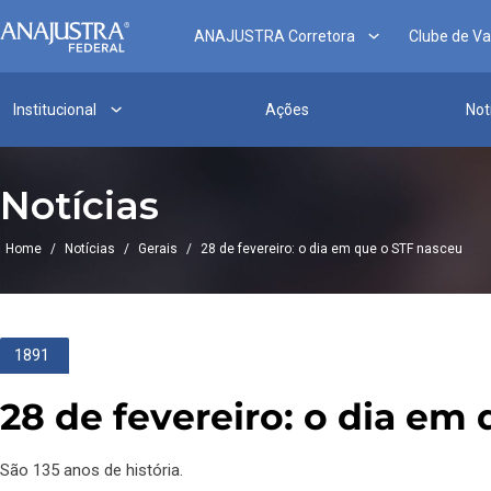
ANAJUSTRA Corretora
Clube de V
Institucional
Ações
Not
Notícias
Home
/
Notícias
/
Gerais
/
28 de fevereiro: o dia em que o STF nasceu
1891
28 de fevereiro: o dia em
São 135 anos de história.