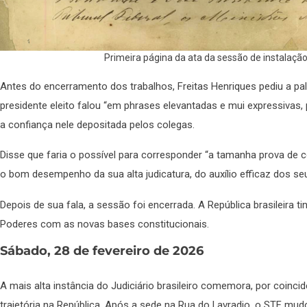
Primeira página da ata da sessão de instalaçã
Antes do encerramento dos trabalhos, Freitas Henriques pediu a pal
presidente eleito falou “em phrases elevantadas e mui expressivas,
a confiança nele depositada pelos colegas.
Disse que faria o possível para corresponder “a tamanha prova de c
o bom desempenho da sua alta judicatura, do auxílio efficaz dos s
Depois de sua fala, a sessão foi encerrada. A República brasileira t
Poderes com as novas bases constitucionais.
Sábado, 28 de fevereiro de 2026
A mais alta instância do Judiciário brasileiro comemora, por coinc
trajetória na República. Após a sede na Rua do Lavradio, o STF m