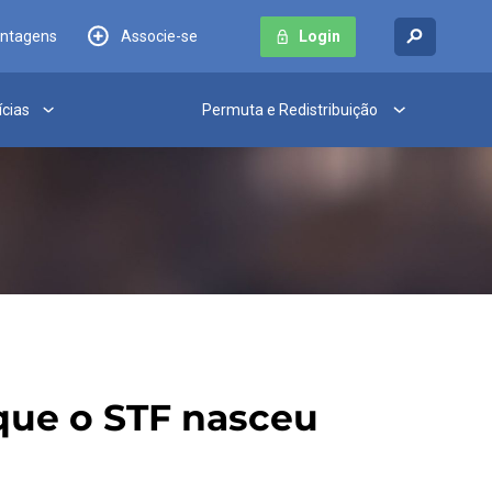
antagens
Associe-se
Login
ícias
Permuta e Redistribuição
 que o STF nasceu