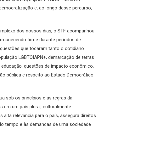
democratização e, ao longo desse percurso,
e complexo dos nossos dias, o STF acompanhou
ermanecendo firme durante períodos de
ou questões que tocaram tanto o cotidiano
a população LGBTQIAPN+, demarcação de terras
e à educação, questões de impacto econômico,
ção pública e respeito ao Estado Democrático
tua sob os princípios e as regras da
os em um país plural, culturalmente
s alta relevância para o país, assegura direitos
 do tempo e às demandas de uma sociedade