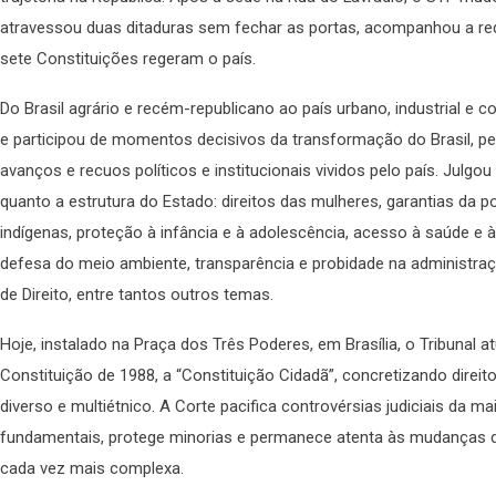
atravessou duas ditaduras sem fechar as portas, acompanhou a re
sete Constituições regeram o país.
Do Brasil agrário e recém-republicano ao país urbano, industrial 
e participou de momentos decisivos da transformação do Brasil, p
avanços e recuos políticos e institucionais vividos pelo país. Julg
quanto a estrutura do Estado: direitos das mulheres, garantias d
indígenas, proteção à infância e à adolescência, acesso à saúde 
defesa do meio ambiente, transparência e probidade na administra
de Direito, entre tantos outros temas.
Hoje, instalado na Praça dos Três Poderes, em Brasília, o Tribunal a
Constituição de 1988, a “Constituição Cidadã”, concretizando direit
diverso e multiétnico. A Corte pacifica controvérsias judiciais da mai
fundamentais, protege minorias e permanece atenta às mudanças
cada vez mais complexa.