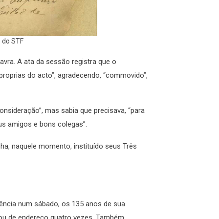
o do STF
avra. A ata da sessão registra que o
 proprias do acto”, agradecendo, “commovido”,
onsideração”, mas sabia que precisava, “para
eus amigos e bons colegas”.
inha, naquele momento, instituído seus Três
idência num sábado, os 135 anos de sua
udou de endereço quatro vezes. Também