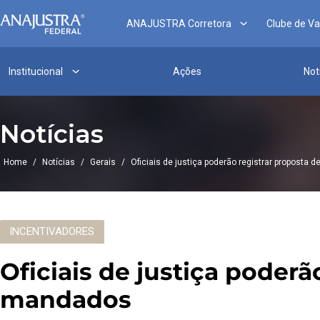
ANAJUSTRA Corretora
Clube de V
Institucional
Ações
Not
Notícias
Home
/
Notícias
/
Gerais
/
Oficiais de justiça poderão registrar proposta
INCENTIVADORES
Oficiais de justiça poderã
mandados