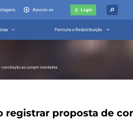
antagens
Associe-se
Login
ícias
Permuta e Redistribuição
 de conciliação ao cumprir mandados
o registrar proposta de co