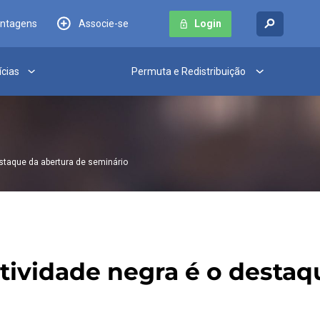
antagens
Associe-se
Login
ícias
Permuta e Redistribuição
estaque da abertura de seminário
tividade negra é o destaq