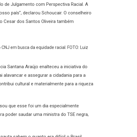
lo de Julgamento com Perspectiva Racial. A
sso país”, declarou Schoucair. O conselheiro
io Cesar dos Santos Oliveira também
o CNJ em busca da equidade racial. FOTO: Luiz
úcia Santana Araújo enalteceu a iniciativa do
i alavancar e assegurar a cidadania para a
tribui cultural e materialmente para a riqueza
essou que esse foi um dia especialmente
ra poder saudar uma ministra do TSE negra,
uta sabem o quanto era difícil o Brasil