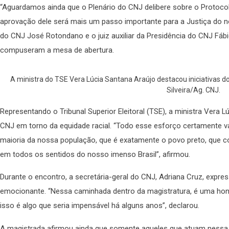
“Aguardamos ainda que o Plenário do CNJ delibere sobre o Protoco
aprovação dele será mais um passo importante para a Justiça do no
do CNJ José Rotondano e o juiz auxiliar da Presidência do CNJ Fáb
compuseram a mesa de abertura.
A ministra do TSE Vera Lúcia Santana Araújo destacou iniciativas d
Silveira/Ag. CNJ.
Representando o Tribunal Superior Eleitoral (TSE), a ministra Vera L
CNJ em torno da equidade racial. “Todo esse esforço certamente va
maioria da nossa população, que é exatamente o povo preto, que con
em todos os sentidos do nosso imenso Brasil”, afirmou.
Durante o encontro, a secretária-geral do CNJ, Adriana Cruz, expr
emocionante. “Nessa caminhada dentro da magistratura, é uma hon
isso é algo que seria impensável há alguns anos”, declarou.
A magistrada afirmou ainda que somente aqueles que atuam nessa pa