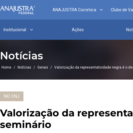
ANAJUSTRA Corretora
Clube de V
Institucional
Ações
Not
Notícias
Home
/
Notícias
/
Gerais
/
Valorização da representatividade negra é o d
NO CNJ
Valorização da representa
seminário