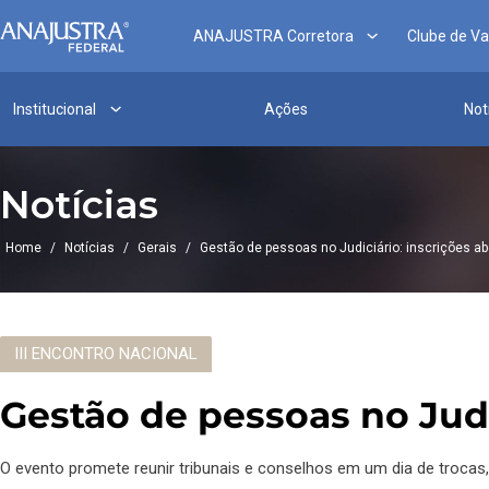
ANAJUSTRA Corretora
Clube de V
Institucional
Ações
Not
Notícias
Home
/
Notícias
/
Gerais
/
Gestão de pessoas no Judiciário: inscrições ab
III ENCONTRO NACIONAL
Gestão de pessoas no Judic
O evento promete reunir tribunais e conselhos em um dia de trocas,