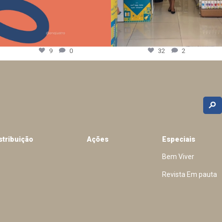
9
0
32
2
stribuição
Ações
Especiais
Bem Viver
Revista Em pauta