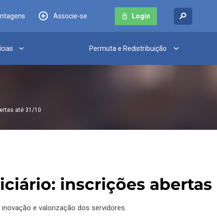
antagens
Associe-se
Login
ícias
Permuta e Redistribuição
ertas até 31/10
iário: inscrições abertas 
 inovação e valorização dos servidores.