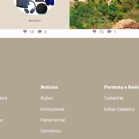
15
2
15
1
Notícias
Permuta e Redi
eira
Ações
Cadastrar
Institucional
Editar Cadastro
ns
Parlamentar
Convênios