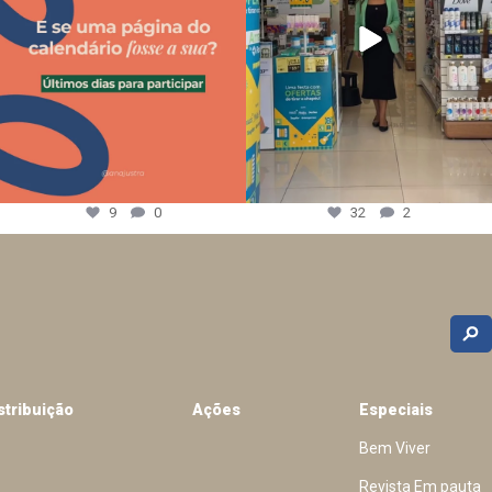
9
0
32
2
stribuição
Ações
Especiais
Bem Viver
Revista Em pauta