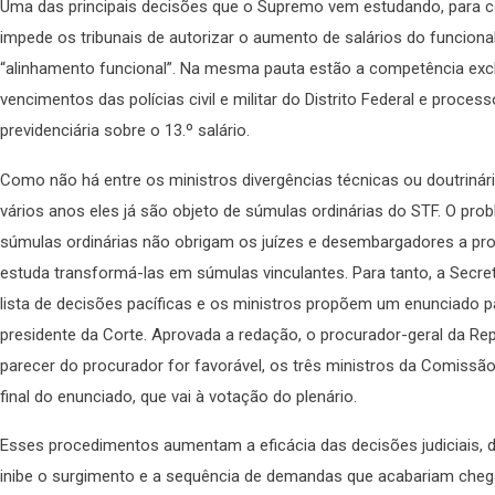
Uma das principais decisões que o Supremo vem estudando, para co
impede os tribunais de autorizar o aumento de salários do funciona
“alinhamento funcional”. Na mesma pauta estão a competência exclu
vencimentos das polícias civil e militar do Distrito Federal e proces
previdenciária sobre o 13.º salário.
Como não há entre os ministros divergências técnicas ou doutriná
vários anos eles já são objeto de súmulas ordinárias do STF. O pro
súmulas ordinárias não obrigam os juízes e desembargadores a pro
estuda transformá-las em súmulas vinculantes. Para tanto, a Secr
lista de decisões pacíficas e os ministros propõem um enunciado 
presidente da Corte. Aprovada a redação, o procurador-geral da Rep
parecer do procurador for favorável, os três ministros da Comissã
final do enunciado, que vai à votação do plenário.
Esses procedimentos aumentam a eficácia das decisões judiciais, di
inibe o surgimento e a sequência de demandas que acabariam chega