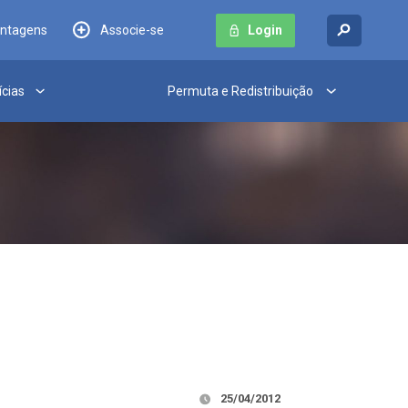
antagens
Associe-se
Login
ícias
Permuta e Redistribuição
25/04/2012