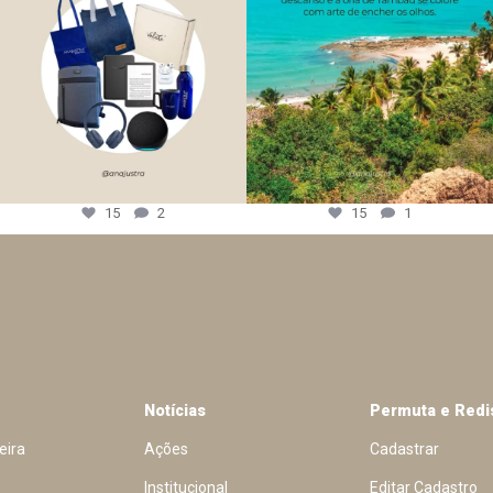
15
2
15
1
Notícias
Permuta e Redi
eira
Ações
Cadastrar
Institucional
Editar Cadastro