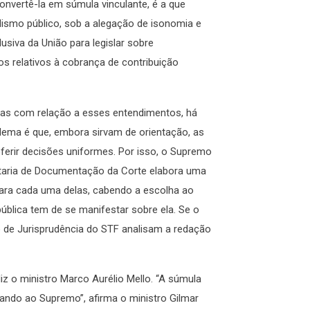
nvertê-la em súmula vinculante, é a que
lismo público, sob a alegação de isonomia e
siva da União para legislar sobre
sos relativos à cobrança de contribuição
rias com relação a esses entendimentos, há
blema é que, embora sirvam de orientação, as
ferir decisões uniformes. Por isso, o Supremo
etaria de Documentação da Corte elabora uma
para cada uma delas, cabendo a escolha ao
ública tem de se manifestar sobre ela. Se o
o de Jurisprudência do STF analisam a redação
z o ministro Marco Aurélio Mello. “A súmula
ndo ao Supremo”, afirma o ministro Gilmar