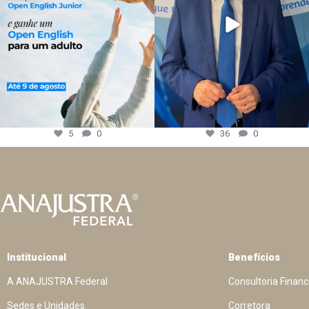
5
0
36
0
Institucional
Benefícios
A ANAJUSTRA Federal
Consultoria Financ
Sedes e Unidades
Corretora