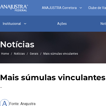
ANAJUSTRA Corretora
Clube de V
Institucional
Ações
Not
Notícias
Home
/
Notícias
/
Gerais
/
Mais súmulas vinculantes
Mais súmulas vinculantes
–
Fonte: Anajustra