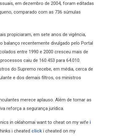
cessuais, em dezembro de 2004, foram editadas
pequeno, comparado com as 736 súmulas
is propiciaram, em sete anos de vigência,
o balanço recentemente divulgado pelo Portal
colados entre 1990 e 2000 cresceu mais de
 processos caiu de 160.453 para 64.010.
istros do Supremo recebe, em média, cerca de
ante e dos demais filtros, os ministros
nculantes merece aplauso. Além de tornar as
tiva reforça a segurança jurídica.
inics in oklahomai want to cheat on my wife
i
hinks i cheated
click
i cheated on my