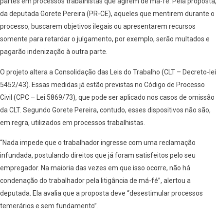
partes em processos trabalhistas que agirem de má-fé. Pela proposta,
da deputada Gorete Pereira (PR-CE), aqueles que mentirem durante o
processo, buscarem objetivos ilegais ou apresentarem recursos
somente para retardar o julgamento, por exemplo, serão multados e
pagarão indenização à outra parte.
O projeto altera a Consolidação das Leis do Trabalho (CLT – Decreto-lei
5452/43). Essas medidas já estão previstas no Código de Processo
Civil (CPC – Lei 5869/73), que pode ser aplicado nos casos de omissão
da CLT. Segundo Gorete Pereira, contudo, esses dispositivos não são,
em regra, utilizados em processos trabalhistas.
“Nada impede que o trabalhador ingresse com uma reclamação
infundada, postulando direitos que já foram satisfeitos pelo seu
empregador. Na maioria das vezes em que isso ocorre, não há
condenação do trabalhador pela litigância de má-fé”, alertou a
deputada. Ela avalia que a proposta deve “desestimular processos
temerários e sem fundamento”.