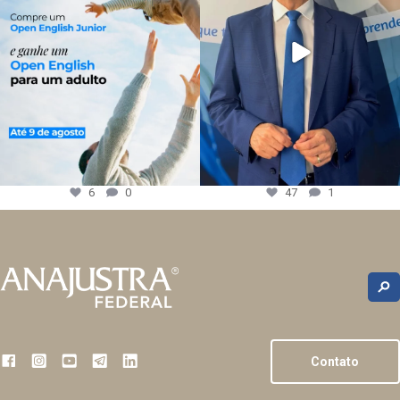
6
0
47
1
Contato