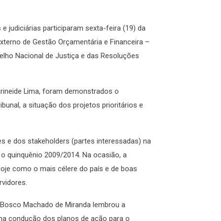
e judiciárias participaram sexta-feira (19) da
Externo de Gestão Orçamentária e Financeira –
elho Nacional de Justiça e das Resoluções
arineide Lima, foram demonstrados o
ibunal, a situação dos projetos prioritários e
 e dos stakeholders (partes interessadas) na
a o quinquênio 2009/2014. Na ocasião, a
hoje como o mais célere do país e de boas
vidores.
o Bosco Machado de Miranda lembrou a
 na condução dos planos de ação para o