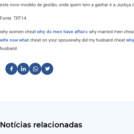
este novo modelo de gestão, onde quem tem a ganhar é a Justiça do
Fonte: TRT14
why women cheat
why do men have affairs
why married men cheat
wife now what
cheat on your spousewhy did my husband cheat
why
husband
Notícias relacionadas