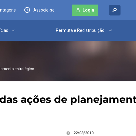
antagens
Associe-se
Login
ícias
Permuta e Redistribuição
ejamento estratégico
ão das ações de planejamen
22/03/2010