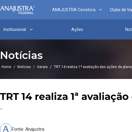
ANAJUSTRA Corretora
Clube de V
Institucional
Ações
Not
Notícias
Home
/
Notícias
/
Gerais
/
TRT 14 realiza 1ª avaliação das ações de plan
TRT 14 realiza 1ª avaliaç
–
Fonte: Anajustra