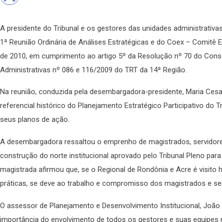
A presidente do Tribunal e os gestores das unidades administrativas 
1ª Reunião Ordinária de Análises Estratégicas e do Coex – Comitê 
de 2010, em cumprimento ao artigo 5º da Resolução nº 70 do Cons
Administrativas nº 086 e 116/2009 do TRT da 14ª Região.
Na reunião, conduzida pela desembargadora-presidente, Maria Ces
referencial histórico do Planejamento Estratégico Participativo do Tr
seus planos de ação.
A desembargadora ressaltou o emprenho de magistrados, servidores
construção do norte institucional aprovado pelo Tribunal Pleno par
magistrada afirmou que, se o Regional de Rondônia e Acre é visito 
práticas, se deve ao trabalho e compromisso dos magistrados e ser
O assessor de Planejamento e Desenvolvimento Institucional, Joã
importância do envolvimento de todos os gestores e suas equipes