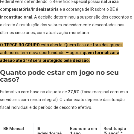
Federal vem defendendo: o Benefício Especial possui
natureza
compensatória/indenizatória
e a cobrança de IR sobre o BE é
inconstitucional
. A decisão determinou a suspensão dos descontos e
o direito à restituição dos valores indevidamente descontados nos
últimos cinco anos, com atualização monetária.
O
TERCEIRO GRUPO
está aberto. Quem ficou de fora dos grupos
anteriores tem nova oportunidade — agora,
quem formalizar a
adesão até 31/8 será protegido pela decisão.
Quanto pode estar em jogo no seu
caso?
Estimativa com base na alíquota de
27,5%
(faixa marginal comum a
servidores com renda integral). O valor exato depende da situação
fiscal individual e do período de desconto efetivo.
BE Mensal
IR
Economia em
Restituição
indevido/mê
1 ano
(5 anos)
*