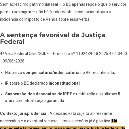
Sem acréscimo patrimonial real — o BE apenas repõe o que o servidor
perdeu ao migrar — não há fundamento constitucional para a
incidência do Imposto de Renda sobre essa verba.
A sentença favorável da Justiça
Federal
4ª Vara Federal Cível/SJDF · Processo nº 1102439-18.2025.4.01.3400
· 09/06/2026
Natureza
compensatória/indenizatória
do BE reconhecida;
IR sobre o BE declarado
inconstitucional
;
Suspensão dos descontos de IRPF
e restituição dos últimos
5
anos
com atualização garantida.
Contexto jurisprudencial:
A decisão está sujeita ao reexame
necessário e a eventual recurso — mas o cenário já é positivo.
Há
precedente favorável em primeira instância da Justiça Federal da