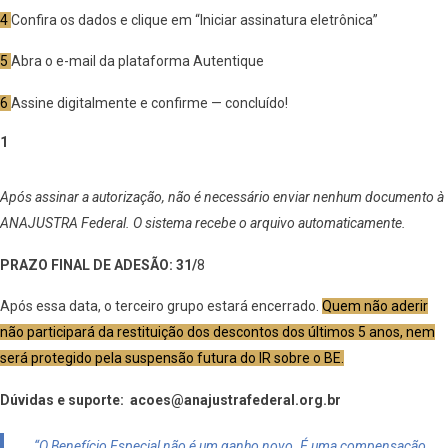
4
Confira os dados e clique em “Iniciar assinatura eletrônica”
5
Abra o e-mail da plataforma Autentique
6
Assine digitalmente e confirme — concluído!
Após assinar a autorização, não é necessário enviar nenhum documento à
ANAJUSTRA Federal. O sistema recebe o arquivo automaticamente.
PRAZO FINAL DE ADESÃO: 31/
8
Após essa data, o terceiro grupo estará encerrado.
Quem não aderir
não participará da restituição dos descontos dos últimos 5 anos, nem
será protegido pela suspensão futura do IR sobre o BE.
Dúvidas e suporte: acoes@anajustrafederal.org.br
“O Benefício Especial não é um ganho novo. É uma compensação