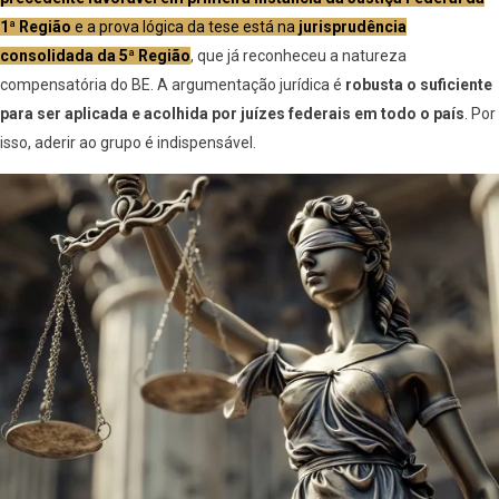
1ª Região
e a prova lógica da tese está na
jurisprudência
consolidada da 5ª Região
, que já reconheceu a natureza
compensatória do BE. A argumentação jurídica é
robusta o suficiente
para ser aplicada e acolhida por juízes federais em todo o país
. Por
isso, aderir ao grupo é indispensável.