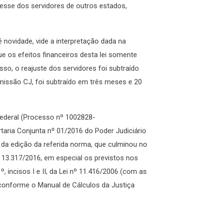
resse dos servidores de outros estados,
é novidade, vide a interpretação dada na
ue os efeitos financeiros desta lei somente
isso, o reajuste dos servidores foi subtraído
issão CJ, foi subtraído em três meses e 20
ederal (Processo nº 1002828-
rtaria Conjunta nº 01/2016 do Poder Judiciário
 da edição da referida norma, que culminou no
 13.317/2016, em especial os previstos nos
1º, incisos I e II, da Lei nº 11.416/2006 (com as
o conforme o Manual de Cálculos da Justiça