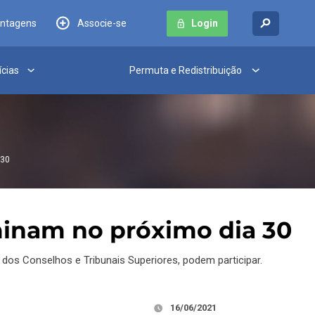
antagens
Associe-se
Login
ícias
Permuta e Redistribuição
 30
minam no próximo dia 30
ém dos Conselhos e Tribunais Superiores, podem participar.
16/06/2021