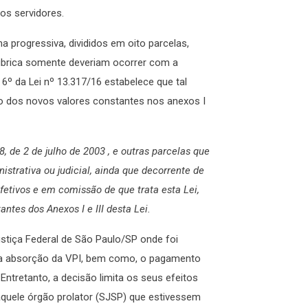
os servidores.
 progressiva, divididos em oito parcelas,
brica somente deveriam ocorrer com a
 6º da Lei nº 13.317/16 estabelece que tal
o dos novos valores constantes nos anexos I
8, de 2 de julho de 2003 , e outras parcelas que
trativa ou judicial, ainda que decorrente de
fetivos e em comissão de que trata esta Lei,
ntes dos Anexos I e III desta Lei.
stiça Federal de São Paulo/SP onde foi
ara absorção da VPI, bem como, o pagamento
 Entretanto, a decisão limita os seus efeitos
daquele órgão prolator (SJSP) que estivessem