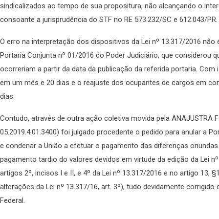
sindicalizados ao tempo de sua propositura, não alcançando o inte
consoante a jurisprudência do STF no RE 573.232/SC e 612.043/PR.
O erro na interpretação dos dispositivos da Lei nº 13.317/2016 não 
Portaria Conjunta nº 01/2016 do Poder Judiciário, que considerou q
ocorreriam a partir da data da publicação da referida portaria. Com 
em um mês e 20 dias e o reajuste dos ocupantes de cargos em com
dias.
Contudo, através de outra ação coletiva movida pela ANAJUSTRA F
05.2019.4.01.3400) foi julgado procedente o pedido para anular a Po
e condenar a União a efetuar o pagamento das diferenças oriundas
pagamento tardio do valores devidos em virtude da edição da Lei nº
artigos 2º, incisos I e II, e 4º da Lei nº 13.317/2016 e no artigo 13, §
alterações da Lei nº 13.317/16, art. 3º), tudo devidamente corrigid
Federal.