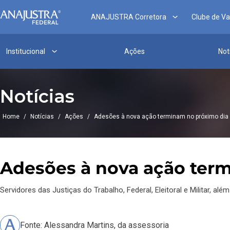
ANAJUSTRA Corretora
Clube de V
Institucional
Ações
Not
Notícias
Home
/
Notícias
/
Ações
/
Adesões à nova ação terminam no próximo dia
Adesões à nova ação ter
Servidores das Justiças do Trabalho, Federal, Eleitoral e Militar, al
Fonte: Alessandra Martins, da assessoria