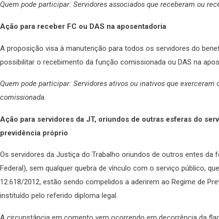
Quem pode participar: Servidores associados que receberam ou rec
Ação para receber FC ou DAS na aposentadoria
A proposição visa à manutenção para todos os servidores do benefíc
possibilitar o recebimento da função comissionada ou DAS na apos
Quem pode participar: Servidores ativos ou inativos que exercera
comissionada.
Ação para servidores da JT, oriundos de outras esferas do se
previdência próprio
Os servidores da Justiça do Trabalho oriundos de outros entes da f
Federal), sem qualquer quebra de vínculo com o serviço público, q
12.618/2012, estão sendo compelidos a aderirem ao Regime de Pre
instituído pelo referido diploma legal.
A circunstância em comento vem ocorrendo em decorrência da flagra