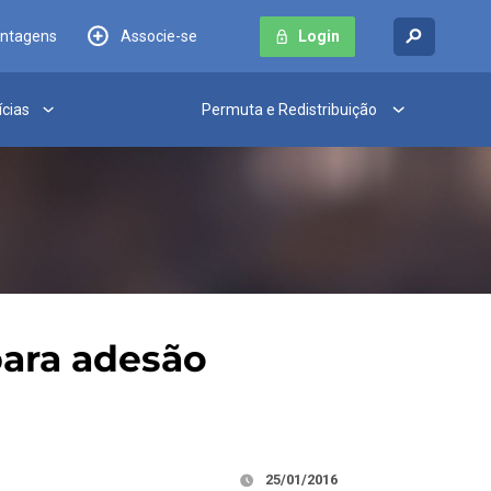
antagens
Associe-se
Login
ícias
Permuta e Redistribuição
para adesão
25/01/2016