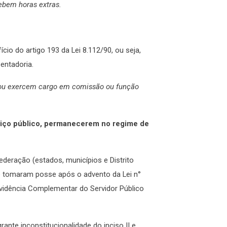
ebem horas extras.
io do artigo 193 da Lei 8.112/90, ou seja,
entadoria.
m ou exercem cargo em comissão ou função
rviço público, permanecerem no regime de
ederação (estados, municípios e Distrito
ue tomaram posse após o advento da Lei n°
vidência Complementar do Servidor Público
nte inconstitucionalidade do inciso II e