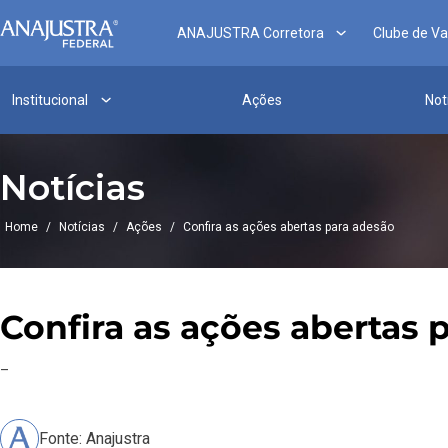
ANAJUSTRA Corretora
Clube de V
Institucional
Ações
Not
Notícias
Home
/
Notícias
/
Ações
/
Confira as ações abertas para adesão
Confira as ações abertas 
–
Fonte: Anajustra