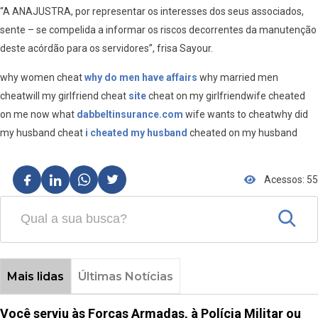
“A ANAJUSTRA, por representar os interesses dos seus associados,
sente – se compelida a informar os riscos decorrentes da manutenção
deste acórdão para os servidores”, frisa Sayour.
why women cheat
why do men have affairs
why married men
cheatwill my girlfriend cheat
site
cheat on my girlfriendwife cheated
on me now what
dabbeltinsurance.com
wife wants to cheatwhy did
my husband cheat
i cheated my husband
cheated on my husband
Acessos: 55
Mais lidas
Últimas Notícias
Você serviu às Forças Armadas, à Polícia Militar ou