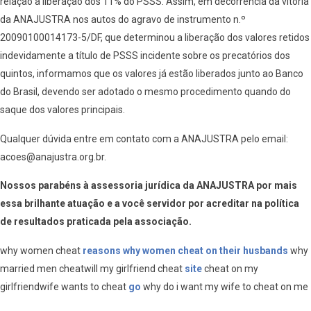
relação à liberação dos 11% do PSSS. Assim, em decorrência da vitória
da ANAJUSTRA nos autos do agravo de instrumento n.º
20090100014173-5/DF, que determinou a liberação dos valores retidos
indevidamente a título de PSSS incidente sobre os precatórios dos
quintos, informamos que os valores já estão liberados junto ao Banco
do Brasil, devendo ser adotado o mesmo procedimento quando do
saque dos valores principais.
Qualquer dúvida entre em contato com a ANAJUSTRA pelo email:
acoes@anajustra.org.br.
Nossos parabéns à assessoria jurídica da ANAJUSTRA por mais
essa brilhante atuação e a você servidor por acreditar na política
de resultados praticada pela associação.
why women cheat
reasons why women cheat on their husbands
why
married men cheatwill my girlfriend cheat
site
cheat on my
girlfriendwife wants to cheat
go
why do i want my wife to cheat on me