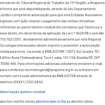
servidores do Tribunal Regional do Trabalho da 15º Região, a Anajustra
informa que está disponibilizando, através do seu Departamento
Jurídico competente autorização para que esta Entidade Associativa
ingresse com ação visando o pagamento das verbas retroativas
referentes ao quinto/décimo residual dos servidores que fazem jus a
esse direito, em decorrência da aplicação da Lei n.º 9624/98 e acórdão
TCU 925/2001, devidamente administrativamente por este Regional.
Os colegas interessados devem imprimir e preencher a autorização
citada para envio, via postal, à ANAJUSTRA ? SRTV Sul, Quadra 701,
Edifício Assis Chateaubriand, Torre I, salas 101/104, Brasília/DF, CEP:
70340-906. Para informações adicionais solicitamos enviarem e-mail
para o endereço secretariogeral@anajustra.org.br ou entrarem em
contato com a sede administrativa da ANAJUSTRA através do
telefone (0XX61) 3322 68 64.
Autorização quintos residual
abortion real life stories
abortion laws in the us
abortion clinics