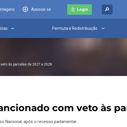
antagens
Associe-se
Login
ícias
Permuta e Redistribuição
 veto às parcelas de 2027 e 2028
sancionado com veto às pa
so Nacional, após o recesso parlamentar.