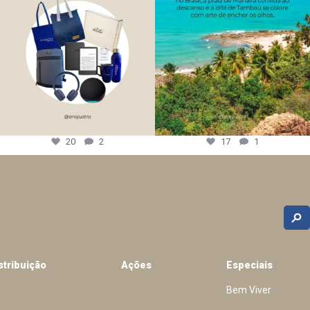
20
2
17
1
stribuição
Ações
Especiais
Bem Viver