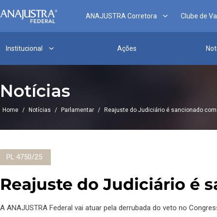
ANAJUSTRA Corretora
Clube de V
Institucional
Ações
Not
Notícias
Home
/
Notícias
/
Parlamentar
/
Reajuste do Judiciário é sancionado com
PL 4750/25
Reajuste do Judiciário é 
A ANAJUSTRA Federal vai atuar pela derrubada do veto no Congres