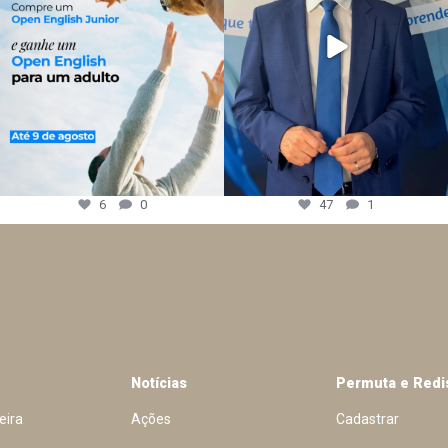
6
0
47
1
Notícias
Permuta e Redi
eira
Ações
Cadastrar