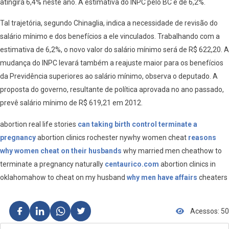
atingirá 6,4% neste ano. A estimativa do INPC pelo BC é de 6,2%.
Tal trajetória, segundo Chinaglia, indica a necessidade de revisão do
salário mínimo e dos benefícios a ele vinculados. Trabalhando com a
estimativa de 6,2%, o novo valor do salário mínimo será de R$ 622,20. A
mudança do INPC levará também a reajuste maior para os benefícios
da Previdência superiores ao salário mínimo, observa o deputado. A
proposta do governo, resultante de política aprovada no ano passado,
prevê salário mínimo de R$ 619,21 em 2012.
abortion real life stories
can taking birth control terminate a
pregnancy
abortion clinics rochester nywhy women cheat
reasons
why women cheat on their husbands
why married men cheathow to
terminate a pregnancy naturally
centaurico.com
abortion clinics in
oklahomahow to cheat on my husband
why men have affairs
cheaters
Acessos: 50