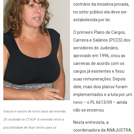
contrário da iniciativa privada,
no setor público ela deve ser
estabelecida por lei.
O primeiro Plano de Cargos,
Carreira e Salários (PCCS) dos
servidores do Judiciário,
aprovado em 1996, criou as
carreiras de acordo com os
cargos já existentes e fixou
suas remunerações. Depois
dele, mais dois planos foram
implementados e a luta por um
novo – o PL 6613/09 – ainda
não se encerrou.
Glauce é autora do texto base da emenda
29, acatada na CTASP. A emenda retira a
Nesta entrevista, a
possibilidade de fixar limite para os
coordenadora da ANAJUSTRA,