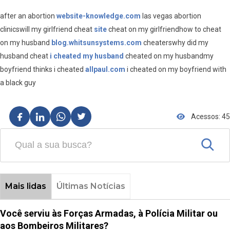
after an abortion
website-knowledge.com
las vegas abortion
clinicswill my girlfriend cheat
site
cheat on my girlfriendhow to cheat
on my husband
blog.whitsunsystems.com
cheaterswhy did my
husband cheat
i cheated my husband
cheated on my husbandmy
boyfriend thinks i cheated
allpaul.com
i cheated on my boyfriend with
a black guy
Acessos: 45
Mais lidas
Últimas Notícias
Você serviu às Forças Armadas, à Polícia Militar ou
aos Bombeiros Militares?