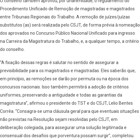
O conselho também aprovou, por unanimidade, o regulamento do
Procedimento Unificado de Remoção de magistradas e magistrados
entre Tribunais Regionais do Trabalho. A remoção de juízes/juízas
substitutos (as) será realizada pelo CSJT, de forma prévia à nomeação
dos aprovados no Concurso Público Nacional Unificado para ingresso
na Carreira da Magistratura do Trabalho, e, a qualquer tempo, a critério
do conselho.
“A fixação dessas regras é salutar no sentido de assegurar a
previsibilidade para os magistrados e magistradas. Eles saberão que,
em princípio, as remoções se darão por permuta ou na época dos
concursos nacionais. Isso também permitirá a adoção de critérios
uniformes, preservando a antiguidade e todas as garantias da
magistratura”, afirmou o presidente do TST e do CSJT, Lelio Bentes
Corrêa. “Consagra-se uma cláusula geral para que eventuais situações
não previstas na Resolução sejam resolvidas pelo CSJT, em
deliberação colegiada, para assegurar uma solução legitimada e
consensual dos desafios que porventura possam surgir”, completou.