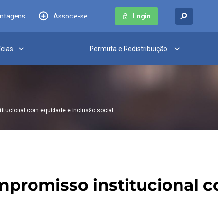
antagens
Associe-se
Login
ícias
Permuta e Redistribuição
titucional com equidade e inclusão social
ompromisso institucional 