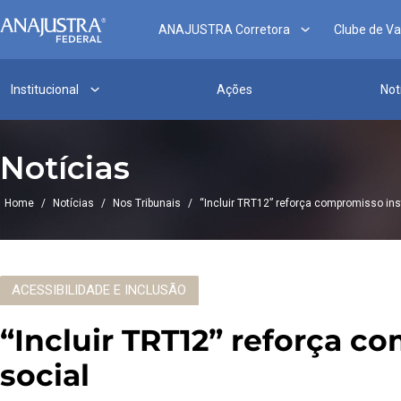
ANAJUSTRA Corretora
Clube de V
Institucional
Ações
Not
Notícias
Home
/
Notícias
/
Nos Tribunais
/
“Incluir TRT12” reforça compromisso ins
ACESSIBILIDADE E INCLUSÃO
“Incluir TRT12” reforça c
social