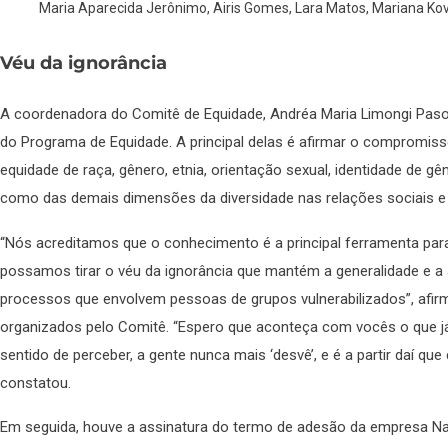
Maria Aparecida Jerônimo, Airis Gomes, Lara Matos, Mariana Kov
Véu da ignorância
A coordenadora do Comitê de Equidade, Andréa Maria Limongi Pasold
do Programa de Equidade. A principal delas é afirmar o compromi
equidade de raça, gênero, etnia, orientação sexual, identidade de g
como das demais dimensões da diversidade nas relações sociais e 
“Nós acreditamos que o conhecimento é a principal ferramenta para 
possamos tirar o véu da ignorância que mantém a generalidade e a
processos que envolvem pessoas de grupos vulnerabilizados”, afirmo
organizados pelo Comitê. “Espero que aconteça com vocês o que já
sentido de perceber, a gente nunca mais ‘desvê’, e é a partir daí q
constatou.
Em seguida, houve a assinatura do termo de adesão da empresa Na