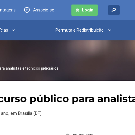
antagens
Associe-se
Login
ícias
Permuta e Redistribuição
ara analistas e técnicos judiciários
urso público para analista
ano, em Brasília (DF).