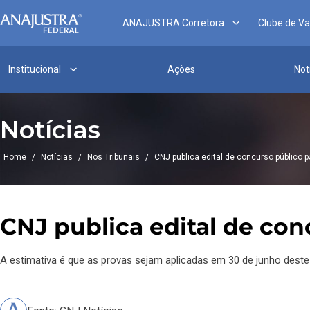
ANAJUSTRA Corretora
Clube de V
Institucional
Ações
Not
Notícias
Home
/
Notícias
/
Nos Tribunais
/
CNJ publica edital de concurso público p
CNJ publica edital de conc
A estimativa é que as provas sejam aplicadas em 30 de junho deste 