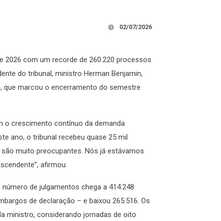
02/07/2026
e de 2026 com um recorde de 260.220 processos
dente do tribunal, ministro Herman Benjamin,
1º), que marcou o encerramento do semestre
om o crescimento contínuo da demanda
ste ano, o tribunal recebeu quase 25 mil
 são muito preocupantes. Nós já estávamos
ascendente”, afirmou.
o número de julgamentos chega a 414.248
mbargos de declaração – e baixou 265.516. Os
 ministro, considerando jornadas de oito