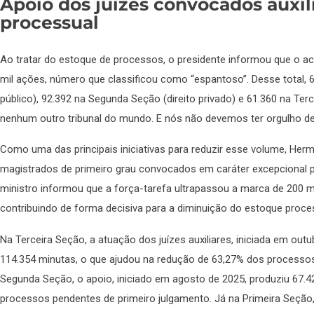
Apoio dos juízes convocados auxil
processual
Ao tratar do estoque de processos, o presidente informou que o a
mil ações, número que classificou como “espantoso”. Desse total, 6
público), 92.392 na Segunda Seção (direito privado) e 61.360 na Terc
nenhum outro tribunal do mundo. E nós não devemos ter orgulho de
Como uma das principais iniciativas para reduzir esse volume, Her
magistrados de primeiro grau convocados em caráter excepcional pa
ministro informou que a força-tarefa ultrapassou a marca de 200 m
contribuindo de forma decisiva para a diminuição do estoque proces
Na Terceira Seção, a atuação dos juízes auxiliares, iniciada em out
114.354 minutas, o que ajudou na redução de 63,27% dos processos
Segunda Seção, o apoio, iniciado em agosto de 2025, produziu 67.
processos pendentes de primeiro julgamento. Já na Primeira Seç