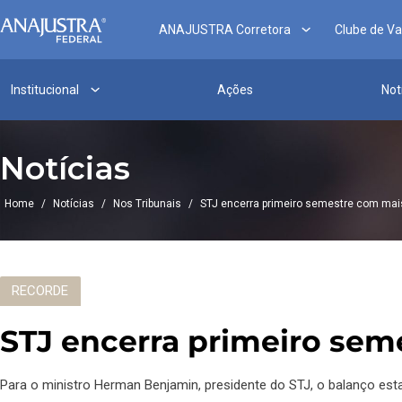
ANAJUSTRA Corretora
Clube de V
Institucional
Ações
Not
Notícias
Home
/
Notícias
/
Nos Tribunais
/
STJ encerra primeiro semestre com mai
RECORDE
STJ encerra primeiro sem
Para o ministro Herman Benjamin, presidente do STJ, o balanço est