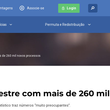
antagens
Associe-se
Login
ícias
Permuta e Redistribuição
s de 260 mil novos processos
estre com mais de 260 mi
atístico traz números “muito preocupantes”.