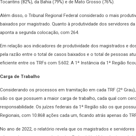
Tocantins (82%), da Bahia (79%) e de Mato Grosso (76%).
Além disso, o Tribunal Regional Federal considerado o mais produti
baixados por magistrado. Quanto à produtividade dos servidores da 
aponta a segunda colocação, com 264.
Em relação aos indicadores de produtividade dos magistrados e dos
pela razão entre o total de casos baixados e o total de pessoas at
eficiente entre os TRFs com 5.602. A 1ª Instância da 1ª Região fic
Carga de Trabalho
Considerando os processos em tramitação em cada TRF (2º Grau),
são os que possuem a maior carga de trabalho, cada qual com cer
responsabilidade. Os juízes federais da 1ª Região são os que pos
Regionais, com 10.868 ações cada um, ficando atrás apenas do TR
No ano de 2022, o relatório revela que os magistrados e servidore