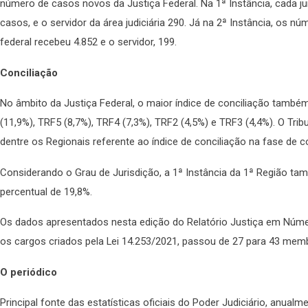
número de casos novos da Justiça Federal. Na 1ª Instância, cada j
casos, e o servidor da área judiciária 290. Já na 2ª Instância, o
federal recebeu 4.852 e o servidor, 199.
Conciliação
No âmbito da Justiça Federal, o maior índice de conciliação també
(11,9%), TRF5 (8,7%), TRF4 (7,3%), TRF2 (4,5%) e TRF3 (4,4%). O T
dentre os Regionais referente ao índice de conciliação na fase d
Considerando o Grau de Jurisdição, a 1ª Instância da 1ª Região t
percentual de 19,8%.
Os dados apresentados nesta edição do Relatório Justiça em Núm
os cargos criados pela Lei 14.253/2021, passou de 27 para 43 mem
O periódico
Principal fonte das estatísticas oficiais do Poder Judiciário, anual