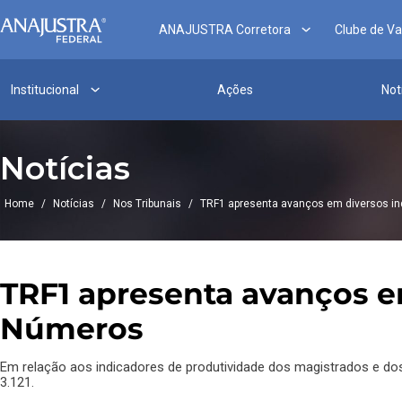
ANAJUSTRA Corretora
Clube de V
Institucional
Ações
Not
Notícias
Home
/
Notícias
/
Nos Tribunais
/
TRF1 apresenta avanços em diversos i
TRF1 apresenta avanços e
Números
Em relação aos indicadores de produtividade dos magistrados e dos 
3.121.