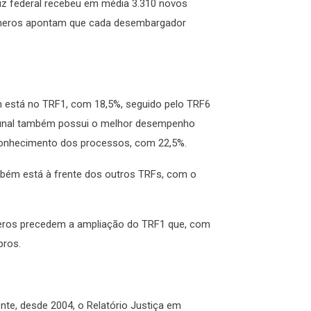
uiz federal recebeu em média 3.310 novos
s números apontam que cada desembargador
m está no TRF1, com 18,5%, seguido pelo TRF6
ribunal também possui o melhor desempenho
e conhecimento dos processos, com 22,5%.
ambém está à frente dos outros TRFs, com o
eros precedem a ampliação do TRF1 que, com
bros.
mente, desde 2004, o Relatório Justiça em