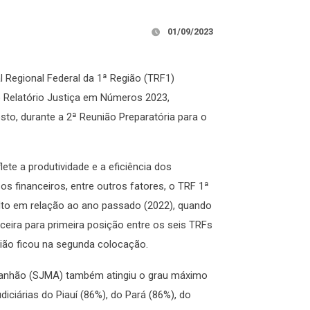
01/09/2023
al Regional Federal da 1ª Região (TRF1)
 Relatório Justiça em Números 2023,
sto, durante a 2ª Reunião Preparatória para o
ete a produtividade e a eficiência dos
rsos financeiros, entre outros fatores, o TRF 1ª
lto em relação ao ano passado (2022), quando
ceira para primeira posição entre os seis TRFs
ião ficou na segunda colocação.
aranhão (SJMA) também atingiu o grau máximo
iciárias do Piauí (86%), do Pará (86%), do