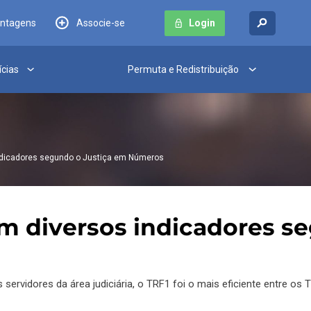
antagens
Associe-se
Login
ícias
Permuta e Redistribuição
ndicadores segundo o Justiça em Números
m diversos indicadores s
servidores da área judiciária, o TRF1 foi o mais eficiente entre os