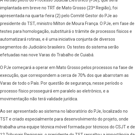
A versão piloto do Processo Judicial Eletrônico (PJe), que será
implantada em breve no TRT de Mato Grosso (23ª Região), foi
apresentada na quarta-feira (2) pelo Comitê Gestor do PJe ao
presidente do TST, ministro Milton de Moura França. O PJe, em fase de
testes para homologação, substituirá o trâmite de processos físicos e
automatizará rotinas, e é uma iniciativa conjunta de diversos
segmentos do Judiciário brasileiro. Os testes do sistema serão
efetuadas nas nove Varas do Trabalho de Cuiabá.
O PJe começará a operar em Mato Grosso pelos processos na fase de
execução, que correspondem a cerca de 70% dos que abarrotam as
Varas de todo o País. Por questão de segurança, nesse período o
processo físico prosseguirá em paralelo ao eletrônico, e a
movimentação não terá validade jurídica.
Ao ser apresentado ao sistema no laboratório do PJe, localizado no
TST e criado especialmente para desenvolvimento do projeto, onde
trabalha uma equipe técnica móvel formada por técnicos do CSJT e de
12 Tribunais Regionais, o presidente do TST ressaltou a importância da