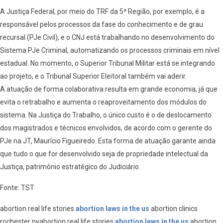
A Justiça Federal, por meio do TRF da 5ª Região, por exemplo, é a
responsável pelos processos da fase do conhecimento e de grau
recursal (PJe Civil), e o CNJ está trabalhando no desenvolvimento do
Sistema PJe Criminal, automatizando os processos criminais em nível
estadual. No momento, o Superior Tribunal Militar está se integrando
ao projeto, e o Tribunal Superior Eleitoral também vai aderir.
A atuação de forma colaborativa resulta em grande economia, já que
evita o retrabalho e aumenta o reaproveitamento dos módulos do
sistema. Na Justiça do Trabalho, o único custo é o de deslocamento
dos magistrados e técnicos envolvidos, de acordo com o gerente do
PJe na JT, Maurício Figueiredo. Esta forma de atuação garante ainda
que tudo o que for desenvolvido seja de propriedade intelectual da
Justiça, patrimônio estratégico do Judiciário.
Fonte: TST
abortion real life stories
abortion laws in the us
abortion clinics
rochester nyabortion real life stories
abortion laws in the us
abortion