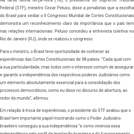
Na tarde desta terça-feira (18), o presidente do Supremo Tribunal
Federal (STF), ministro Cezar Peluso, disse a jornalistas que a escolha
do Brasil para sediar o II Congresso Mundial de Cortes Constitucionais
demonstra um reconhecimento claro da importância que o país tem
nas relações internacionais. Peluso concedeu a entrevista coletiva no
Rio de Janeiro (RJ), onde se realizou o congresso.
Para o ministro, o Brasil teve oportunidade de conhecer as
experiências das Cortes Constitucionais de 98 países. “Cada qual com
a sua particularidade, mas todos com o interesse comum de assegurar
e garantir a independência dos respectivos poderes Judiciários como
um elemento absolutamente essencial para a consolidação dos
processos democráticos, como eu disse no discurso de abertura, ao
redor do mundo”, afirmou.
Em relação à troca de experiências, o presidente do STF avaliou que o
Brasil tem importante papel mostrando como o Poder Judiciário
brasileiro conseguiu a sua independência “e como vivencia essa
independência pelo perfil da legislação brasileira e do funcionamento