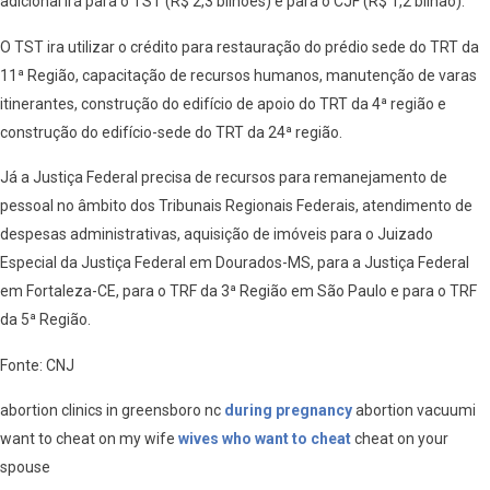
adicional irá para o TST (R$ 2,3 bilhões) e para o CJF (R$ 1,2 bilhão).
O TST ira utilizar o crédito para restauração do prédio sede do TRT da
11ª Região, capacitação de recursos humanos, manutenção de varas
itinerantes, construção do edifício de apoio do TRT da 4ª região e
construção do edifício-sede do TRT da 24ª região.
Já a Justiça Federal precisa de recursos para remanejamento de
pessoal no âmbito dos Tribunais Regionais Federais, atendimento de
despesas administrativas, aquisição de imóveis para o Juizado
Especial da Justiça Federal em Dourados-MS, para a Justiça Federal
em Fortaleza-CE, para o TRF da 3ª Região em São Paulo e para o TRF
da 5ª Região.
Fonte: CNJ
abortion clinics in greensboro nc
during pregnancy
abortion vacuumi
want to cheat on my wife
wives who want to cheat
cheat on your
spouse