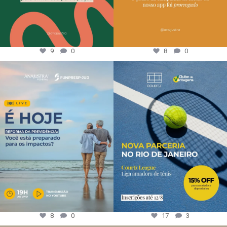
9
0
8
0
8
0
17
3