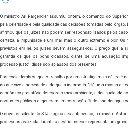
O ministro Ari Pargendler assumiu, ontem, o comando do Superior T
pela celeridade e pela qualidade das decisões tomadas pelo órgão.
afirmou que os juízes não podem ser responsabilizados pelos ca
certeza, a impunidade é um mal, mas o outro extremo é pior. Os m
previstos em lei, os juízes devem assegurá-los. O preço que a 
garantia de que os bons cidadãos, diante de uma acusação imp
processo justo”, disse sob aplausos dos presentes.
Pargendler lembrou que o trabalho por uma Justiça mais célere é ne
do que vive a sociedade e do que a incomoda. “Há uma massa de con
econômica predatória deteriora o meio ambiente, a desigualdade so
costumes públicos degeneram em corrupção. Tudo isso deságua no J
O novo presidente do STJ elogiou seu antecessor, o ministro Asfor 
processos realizada durante a gestão anterior representa um grand