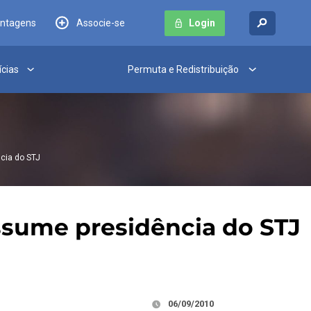
antagens
Associe-se
Login
ícias
Permuta e Redistribuição
ncia do STJ
assume presidência do STJ
06/09/2010