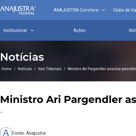
ANAJUSTRA Corretora
Clube de V
Institucional
Ações
Not
Notícias
Home
/
Notícias
/
Nos Tribunais
/
Ministro Ari Pargendler assume presidê
Ministro Ari Pargendler 
–
Fonte: Anajustra