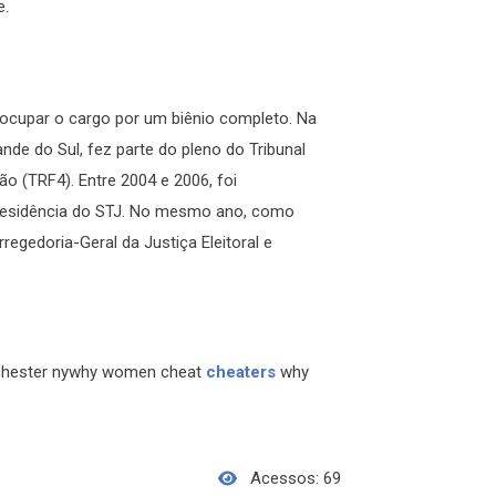
e.
a ocupar o cargo por um biênio completo. Na
ande do Sul, fez parte do pleno do Tribunal
ão (TRF4). Entre 2004 e 2006, foi
presidência do STJ. No mesmo ano, como
rregedoria-Geral da Justiça Eleitoral e
ochester nywhy women cheat
cheaters
why
Acessos: 69