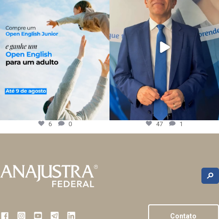
6
0
47
1
Contato