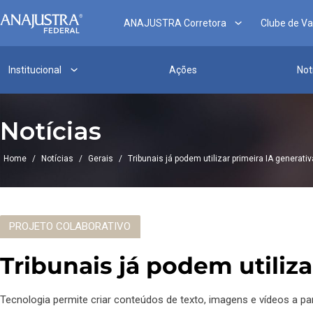
ANAJUSTRA Corretora
Clube de V
Institucional
Ações
Not
Notícias
Home
/
Notícias
/
Gerais
/
Tribunais já podem utilizar primeira IA generati
PROJETO COLABORATIVO
Tribunais já podem utiliz
Tecnologia permite criar conteúdos de texto, imagens e vídeos a pa