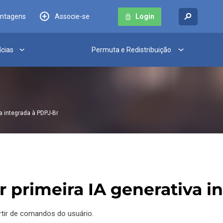
antagens
Associe-se
Login
ícias
Permuta e Redistribuição
va integrada à PDPJ-Br
ar primeira IA generativa 
rtir de comandos do usuário.