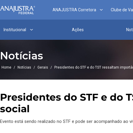
ANAJUSTRA Corretora
Clube de V
Institucional
Ações
Not
Notícias
Home
/
Notícias
/
Gerais
/
Presidentes do STF e do TST ressaltam importân
Presidentes do STF e do T
social
Evento está sendo realizado no STF e pode ser acompanhado ao viv