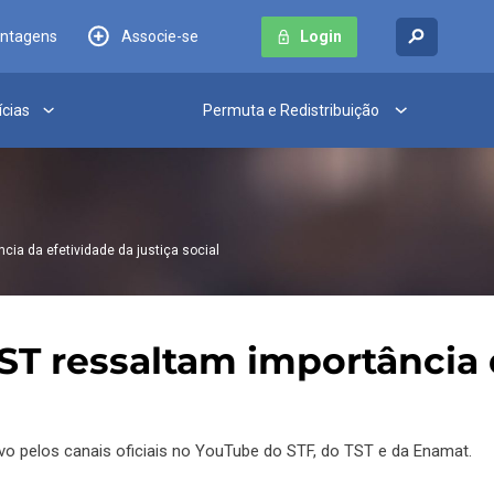
antagens
Associe-se
Login
ícias
Permuta e Redistribuição
cia da efetividade da justiça social
ST ressaltam importância d
o pelos canais oficiais no YouTube do STF, do TST e da Enamat.