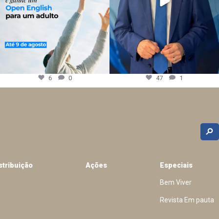
6
0
47
1
stribuição
Ações
Especiais
Bem Viver
Revista Em pauta