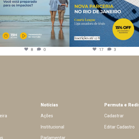
8
0
17
3
Notícias
Permuta e Redi
eira
Ações
Cadastrar
Institucional
Editar Cadastro
ns
Parlamentar